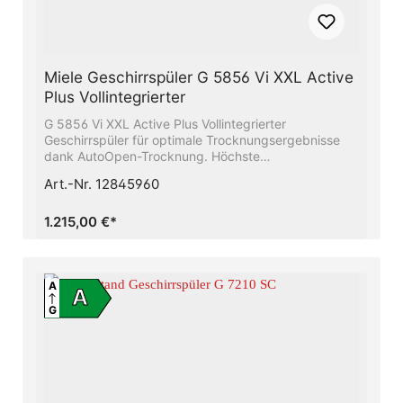
Miele Geschirrspüler G 5856 Vi XXL Active
Plus Vollintegrierter
G 5856 Vi XXL Active Plus Vollintegrierter
Geschirrspüler für optimale Trocknungsergebnisse
dank AutoOpen-Trocknung. Höchste
Energieeffizienzklasse A - Sie sparen Energie und
Art.-Nr. 12845960
schonen die UmweltBeste Ergebnisse in weniger als
einer Stunde - QuickPowerWashUnser Raumwunder -
Die 3D-MultiFlex-Schublade mit mehr Platz für Ihr
1.215,00 €*
BesteckFrischwasserspüler - ab 6.0 l
Wasserverbrauch im Automatic ProgrammSparen Sie
bis zu 50% Strom mit Hilfe des Miele-
WarmwasseranschlussesFlexible Korbgestaltung,
A
A
abgestimmt auf Ihren Alltag - Comfort Körbe
G