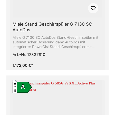
Miele Stand Geschirrspüler G 7130 SC
AutoDos
Miele G 7130 SC AutoDos Stand-Geschirrspüler mit
automatischer Dosierung dank AutoDos mit
integrierter PowerDiskStand-Geschirrspüler mit
automatischer Dosierung dank AutoDos mit
Art.-Nr. 12337810
integrierter PowerDisk.Diesen Geschirrspüler gibt es
auch in Edelstahl Unser Raumwunder - Die 3D-
MultiFlex-Schublade mit mehr Platz für Ihr
1.172,00 €*
BesteckMehr Informationsmöglichkeiten und
moderne HausgerätevernetzungAlles restlos trocken
− Die Miele AutoOpen-TrocknungFrischwasserspüler
- ab 6.0 l Wasserverbrauch im Automatic
A
A
ProgrammBesonders leichtes Türöffnen und -
G
schließen − ComfortCloseLieferung und Montage auf
Anfrage