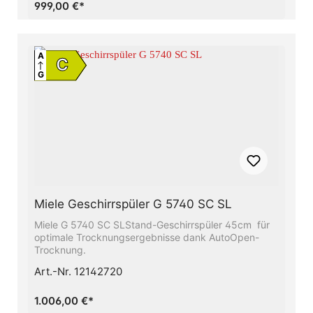
Hilfe des Miele-WarmwasseranschlussesFlexible
999,00 €*
Korbgestaltung, abgestimmt auf Ihren Alltag -
Comfort KörbeBesonders leichtes Türöffnen und -
schließen − ComfortCloseMehr Flexibilität und Platz
für Ihr Geschirr − Mit Höhenverstellbarem Oberkorb
A
C
G
Miele Geschirrspüler G 5740 SC SL
Miele G 5740 SC SLStand-Geschirrspüler 45cm für
optimale Trocknungsergebnisse dank AutoOpen-
Trocknung.
Art.-Nr. 12142720
1.006,00 €*