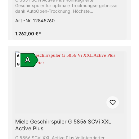
Geschirrspüler für optimale Trocknungsergebnisse
dank AutoOpen-Trocknung. Höchste
Energieeffizienzklasse A - Sie sparen Energie und
Art.-Nr. 12845760
schonen die UmweltBeste Ergebnisse in weniger als
einer Stunde - QuickPowerWashUnser Raumwunder -
Die 3D-MultiFlex-Schublade mit mehr Platz für Ihr
1.262,00 €*
BesteckFrischwasserspüler - ab 6.0 l
Wasserverbrauch im Automatic ProgrammSparen Sie
bis zu 50% Strom mit Hilfe des Miele-
WarmwasseranschlussesFlexible Korbgestaltung,
A
A
abgestimmt auf Ihren Alltag - Comfort Körbe
G
Miele Geschirrspüler G 5856 SCVi XXL
Active Plus
G 5856 SCVi XXL Active Plus Vollintegrierter