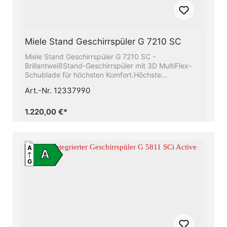
Miele Stand Geschirrspüler G 7210 SC
Miele Stand Geschirrspüler G 7210 SC -
BrillantweißStand-Geschirrspüler mit 3D MultiFlex-
Schublade für höchsten Komfort.Höchste
Energieeffizienzklasse A - Sie sparen Energie und
Art.-Nr. 12337990
schonen die UmweltAlles restlos trocken − Die Miele
AutoOpen-TrocknungBeste Ergebnisse in weniger als
einer Stunde - QuickPowerWashFrischwasserspüler -
1.220,00 €*
ab 6.0 l Wasserverbrauch im Automatic
ProgrammKomfortabel, gute Ergebnisse und optimal
für Ihren Alltag - ExtraComfort Körbe
A
A
G