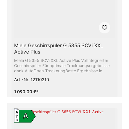
Miele Geschirrspüler G 5355 SCVi XXL
Active Plus
Miele G 5355 SCVi XXL Active Plus Vollintegrierter
Geschirrspüler Für optimale Trocknungsergebnisse
dank AutoOpen-TrocknungBeste Ergebnisse in
weniger als einer Stunde - QuickPowerWashSparen
Art.-Nr. 12110210
Sie bis zu 50% Strom mit Hilfe des Miele-
WarmwasseranschlussesFrischwasserspüler - ab 6.0 l
Wasserverbrauch im Automatic ProgrammFlexible
1.090,00 €*
Korbgestaltung, abgestimmt auf Ihren Alltag -
Comfort KörbeMehr Flexibilität und Platz für Ihr
Geschirr − Mit Höhenverstellbarem Oberkorb
A
A
G