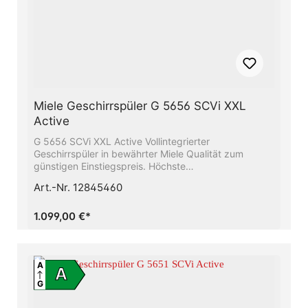
Miele Geschirrspüler G 5656 SCVi XXL
Active
G 5656 SCVi XXL Active Vollintegrierter
Geschirrspüler in bewährter Miele Qualität zum
günstigen Einstiegspreis. Höchste
Energieeffizienzklasse A - Sie sparen Energie und
Art.-Nr. 12845460
schonen die UmweltBeste Ergebnisse in weniger als
einer Stunde - QuickPowerWashSparen Sie bis zu
50% Strom mit Hilfe des Miele-
1.099,00 €*
WarmwasseranschlussesFlexible Korbgestaltung,
abgestimmt auf Ihren Alltag - Comfort
KörbeBesonders leichtes Türöffnen und -schließen −
ComfortCloseMehr Flexibilität und Platz für Ihr
A
A
Geschirr − Mit Höhenverstellbarem Oberkorb
G