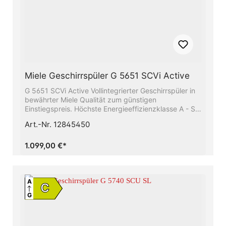
Miele Geschirrspüler G 5651 SCVi Active
G 5651 SCVi Active Vollintegrierter Geschirrspüler in
bewährter Miele Qualität zum günstigen
Einstiegspreis. Höchste Energieeffizienzklasse A - Sie
sparen Energie und schonen die UmweltBeste
Art.-Nr. 12845450
Ergebnisse in weniger als einer Stunde -
QuickPowerWashSparen Sie bis zu 50% Strom mit
Hilfe des Miele-WarmwasseranschlussesFlexible
1.099,00 €*
Korbgestaltung, abgestimmt auf Ihren Alltag -
Comfort KörbeBesonders leichtes Türöffnen und -
schließen − ComfortCloseMehr Flexibilität und Platz
für Ihr Geschirr − Mit Höhenverstellbarem Oberkorb
A
C
G