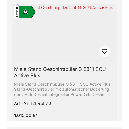
schließen − ComfortCloseMehr Flexibilität und Platz
für Ihr Geschirr − Mit Höhenverstellbarem Oberkorb
A
A
G
Miele Stand Geschirrspüler G 5811 SCU
Active Plus
Miele Stand Geschirrspüler G 5811 SCU Active Plus
Stand-Geschirrspüler mit automatischer Dosierung
dank AutoDos mit integrierter PowerDisk.Diesen
Geschirrspüler gibt es auch in Edelstahl Unser
Art.-Nr. 12845870
Raumwunder - Die 3D-MultiFlex-Schublade mit mehr
Platz für Ihr BesteckMehr Informationsmöglichkeiten
und moderne HausgerätevernetzungAlles restlos
1.015,00 €*
trocken − Die Miele AutoOpen-
TrocknungFrischwasserspüler - ab 6.0 l