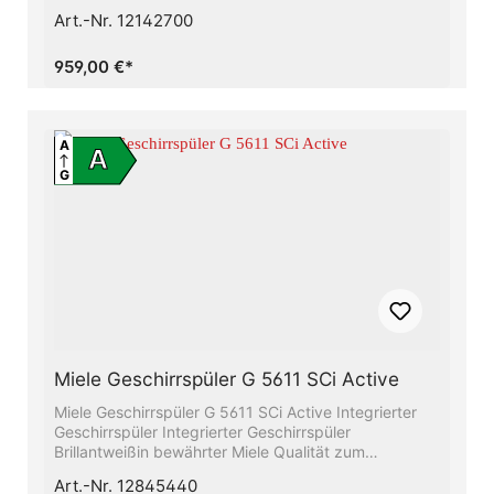
Art.-Nr. 12142700
959,00 €*
A
A
G
Miele Geschirrspüler G 5611 SCi Active
Miele Geschirrspüler G 5611 SCi Active Integrierter
Geschirrspüler Integrierter Geschirrspüler
Brillantweißin bewährter Miele Qualität zum
günstigen Einstiegspreis.Höchste
Art.-Nr. 12845440
Energieeffizienzklasse A - Sie sparen Energie und