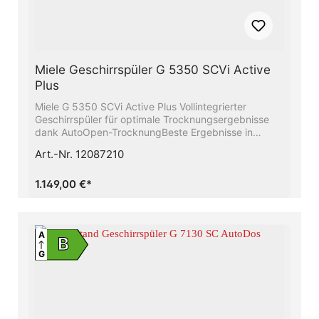
Miele Geschirrspüler G 5350 SCVi Active
Plus
Miele G 5350 SCVi Active Plus Vollintegrierter
Geschirrspüler für optimale Trocknungsergebnisse
dank AutoOpen-TrocknungBeste Ergebnisse in
weniger als einer Stunde - QuickPowerWashSparen
Art.-Nr. 12087210
Sie bis zu 50% Strom mit Hilfe des Miele-
WarmwasseranschlussesFrischwasserspüler - ab 6.0 l
Wasserverbrauch im Automatic ProgrammFlexible
1.149,00 €*
Korbgestaltung, abgestimmt auf Ihren Alltag -
Comfort KörbeMehr Flexibilität und Platz für Ihr
Geschirr − Mit Höhenverstellbarem Oberkorb
A
B
G