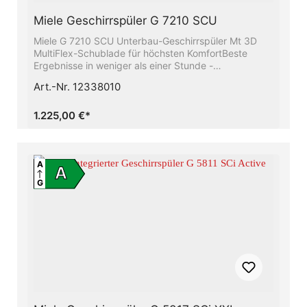
Miele Geschirrspüler G 7210 SCU
Miele G 7210 SCU Unterbau-Geschirrspüler Mt 3D
MultiFlex-Schublade für höchsten KomfortBeste
Ergebnisse in weniger als einer Stunde -
QuickPowerWashAlles restlos trocken − Die Miele
Art.-Nr. 12338010
AutoOpen-TrocknungFrischwasserspüler - ab 6.0 l
Wasserverbrauch im Automatic ProgrammBesonders
leichtes Türöffnen und -schließen −
1.225,00 €*
ComfortCloseFlexibel und sicher platziert -
ComfortPlus Korbgestaltung
A
A
G