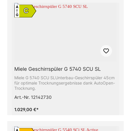
Wasserverbrauch im Automatic ProgrammLieferung
und Montage auf Anfrage in Nürnberg
A
C
G
Miele Geschirrspüler G 5740 SCU SL
Miele G 5740 SCU SLUnterbau-Geschirrspüler 45cm
für optimale Trocknungsergebnisse dank AutoOpen-
Trocknung.
Art.-Nr. 12142730
1.029,00 €*
A