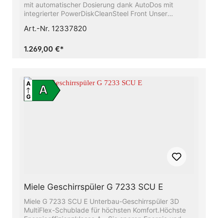
mit automatischer Dosierung dank AutoDos mit
integrierter PowerDiskCleanSteel Front Unser
Raumwunder - Die 3D-MultiFlex-Schublade mit mehr
Art.-Nr. 12337820
Platz für Ihr BesteckMehr Informationsmöglichkeiten
und moderne HausgerätevernetzungAlles restlos
trocken − Die Miele AutoOpen-
1.269,00 €*
TrocknungFrischwasserspüler - ab 6.0 l
Wasserverbrauch im Automatic ProgrammBesonders
leichtes Türöffnen und -schließen − ComfortClose
A
A
G
Miele Geschirrspüler G 7233 SCU E
Miele G 7233 SCU E Unterbau-Geschirrspüler 3D
MultiFlex-Schublade für höchsten Komfort.Höchste