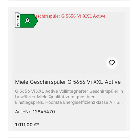
A
A
G
Miele Geschirrspüler G 5656 Vi XXL Active
G 5656 Vi XXL Active Vollintegrierter Geschirrspüler in
bewährter Miele Qualität zum günstigen
Einstiegspreis. Höchste Energieeffizienzklasse A - Sie
sparen Energie und schonen die UmweltBeste
Art.-Nr. 12845470
Ergebnisse in weniger als einer Stunde -
QuickPowerWashSparen Sie bis zu 50% Strom mit
Hilfe des Miele-WarmwasseranschlussesFlexible
1.011,00 €*
Korbgestaltung, abgestimmt auf Ihren Alltag -
Comfort KörbeBesonders leichtes Türöffnen und -