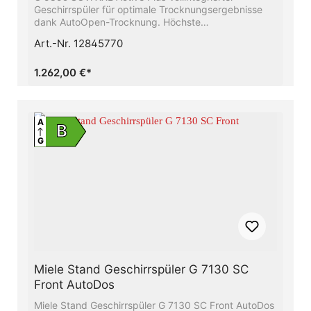
Geschirrspüler für optimale Trocknungsergebnisse
dank AutoOpen-Trocknung. Höchste
Energieeffizienzklasse A - Sie sparen Energie und
Art.-Nr. 12845770
schonen die UmweltBeste Ergebnisse in weniger als
einer Stunde - QuickPowerWashUnser Raumwunder -
Die 3D-MultiFlex-Schublade mit mehr Platz für Ihr
1.262,00 €*
BesteckFrischwasserspüler - ab 6.0 l
Wasserverbrauch im Automatic ProgrammSparen Sie
bis zu 50% Strom mit Hilfe des Miele-
WarmwasseranschlussesFlexible Korbgestaltung,
A
B
abgestimmt auf Ihren Alltag - Comfort Körbe
G
Miele Stand Geschirrspüler G 7130 SC
Front AutoDos
Miele Stand Geschirrspüler G 7130 SC Front AutoDos