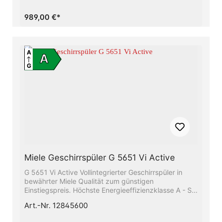
schonen die UmweltAlles restlos trocken − Die Miele
AutoOpen-TrocknungBeste Ergebnisse in weniger als
989,00 €*
einer Stunde - QuickPowerWashSparen Sie bis zu
50% Strom mit Hilfe des Miele-
WarmwasseranschlussesFlexible Korbgestaltung,
abgestimmt auf Ihren Alltag - Comfort
A
A
KörbeBesonders leichtes Türöffnen und -schließen −
G
ComfortClose
Miele Geschirrspüler G 5651 Vi Active
G 5651 Vi Active Vollintegrierter Geschirrspüler in
bewährter Miele Qualität zum günstigen
Einstiegspreis. Höchste Energieeffizienzklasse A - Sie
sparen Energie und schonen die UmweltBeste
Art.-Nr. 12845600
Ergebnisse in weniger als einer Stunde -
QuickPowerWashSparen Sie bis zu 50% Strom mit