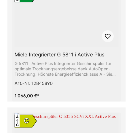
Miele Integrierter G 5811 i Active Plus
G 5811 i Active Plus Integrierter Geschirrspüler für
optimale Trocknungsergebnisse dank AutoOpen-
Trocknung. Höchste Energieeffizienzklasse A - Sie
sparen Energie und schonen die UmweltBeste
Art.-Nr. 12845890
Ergebnisse in weniger als einer Stunde -
QuickPowerWashUnser Raumwunder - Die 3D-
MultiFlex-Schublade mit mehr Platz für Ihr
1.066,00 €*
BesteckFrischwasserspüler - ab 6.0 l
Wasserverbrauch im Automatic ProgrammSparen Sie
bis zu 50% Strom mit Hilfe des Miele-
WarmwasseranschlussesFlexible Korbgestaltung,
A
C
abgestimmt auf Ihren Alltag - Comfort Körbe
G