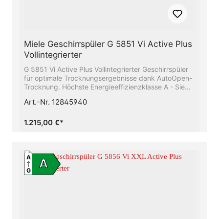
Miele Geschirrspüler G 5851 Vi Active Plus
Vollintegrierter
G 5851 Vi Active Plus Vollintegrierter Geschirrspüler
für optimale Trocknungsergebnisse dank AutoOpen-
Trocknung. Höchste Energieeffizienzklasse A - Sie
sparen Energie und schonen die UmweltBeste
Art.-Nr. 12845940
Ergebnisse in weniger als einer Stunde -
QuickPowerWashUnser Raumwunder - Die 3D-
MultiFlex-Schublade mit mehr Platz für Ihr
1.215,00 €*
BesteckFrischwasserspüler - ab 6.0 l
Wasserverbrauch im Automatic ProgrammSparen Sie
bis zu 50% Strom mit Hilfe des Miele-
WarmwasseranschlussesFlexible Korbgestaltung,
A
A
abgestimmt auf Ihren Alltag - Comfort Körbe
G