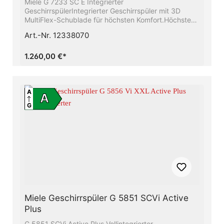
Miele G 7233 SC E Integrierter
GeschirrspülerIntegrierter Geschirrspüler mit 3D
MultiFlex-Schublade für höchsten Komfort.Höchste
Energieeffizienzklasse A - Sie sparen Energie und
Art.-Nr. 12338070
schonen die UmweltAlles restlos trocken − Die Miele
AutoOpen-TrocknungExtrem niedriger Geräuschwert
von nur 43 dB(a) dB (A)Frischwasserspüler - ab 6.0 l
1.260,00 €*
Wasserverbrauch im Automatic ProgrammHöchste
Flexibilität und Premium-Korbgestaltung -
MaxiComfort Körbe
A
A
G
Miele Geschirrspüler G 5851 SCVi Active
Plus
G 5851 SCVi Active Plus Vollintegrierter