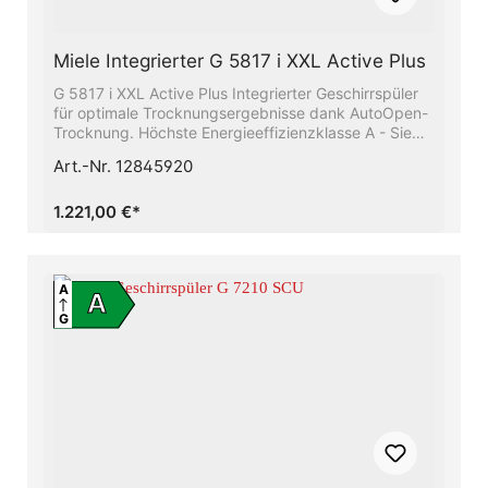
Miele Integrierter G 5817 i XXL Active Plus
G 5817 i XXL Active Plus Integrierter Geschirrspüler
für optimale Trocknungsergebnisse dank AutoOpen-
Trocknung. Höchste Energieeffizienzklasse A - Sie
sparen Energie und schonen die UmweltBeste
Art.-Nr. 12845920
Ergebnisse in weniger als einer Stunde -
QuickPowerWashUnser Raumwunder - Die 3D-
MultiFlex-Schublade mit mehr Platz für Ihr
1.221,00 €*
BesteckFrischwasserspüler - ab 6.0 l
Wasserverbrauch im Automatic ProgrammSparen Sie
bis zu 50% Strom mit Hilfe des Miele-
WarmwasseranschlussesFlexible Korbgestaltung,
A
A
abgestimmt auf Ihren Alltag - Comfort Körbe
G