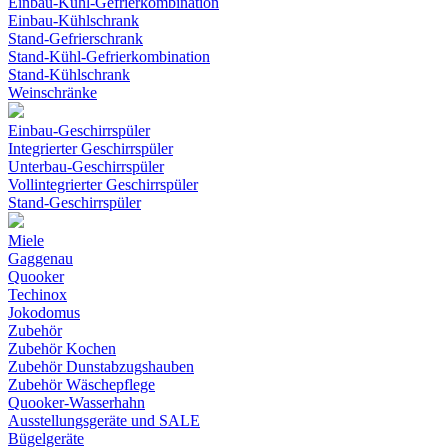
Einbau-Kühl-Gefrierkombination
Einbau-Kühlschrank
Stand-Gefrierschrank
Stand-Kühl-Gefrierkombination
Stand-Kühlschrank
Weinschränke
Einbau-Geschirrspüler
Integrierter Geschirrspüler
Unterbau-Geschirrspüler
Vollintegrierter Geschirrspüler
Stand-Geschirrspüler
Miele
Gaggenau
Quooker
Techinox
Jokodomus
Zubehör
Zubehör Kochen
Zubehör Dunstabzugshauben
Zubehör Wäschepflege
Quooker-Wasserhahn
Ausstellungsgeräte und SALE
Bügelgeräte