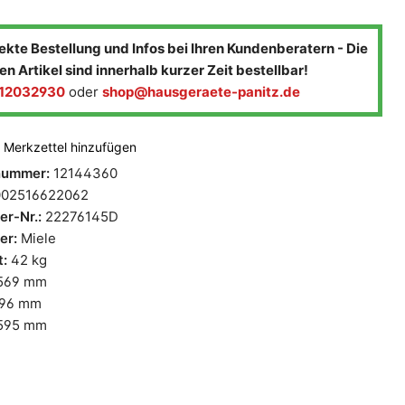
ekte Bestellung und Infos bei Ihren Kundenberatern - Die
en Artikel sind innerhalb kurzer Zeit bestellbar!
-12032930
oder
shop@hausgeraete-panitz.de
Merkzettel hinzufügen
lnummer:
12144360
02516622062
ler-Nr.:
22276145D
ler:
Miele
t:
42 kg
569 mm
96 mm
595 mm