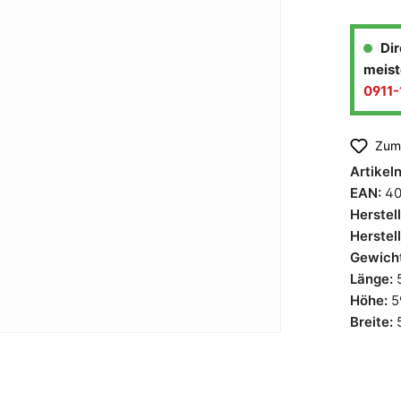
laden
Quooker Wasserhahn
Dir
meist
0911
Zum 
Artike
EAN:
40
Herstel
Herstel
Gewich
Länge:
Höhe:
5
Breite: