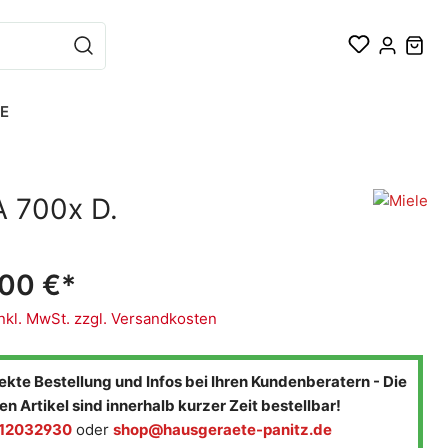
E
LE
Techinox
Bügelgeräte
A 700x D.
,00 €*
inkl. MwSt. zzgl. Versandkosten
ekte Bestellung und Infos bei Ihren Kundenberatern - Die
en Artikel sind innerhalb kurzer Zeit bestellbar!
-12032930
oder
shop@hausgeraete-panitz.de