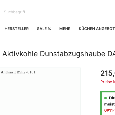
HERSTELLER
SALE %
MEHR
KÜCHEN ANGEBOT
evollautomat
-Gefrierkombination
irrspüler
sserhahn
Dialoggarer
Einbau-Kühlschrank
Quooker
Ausstellungsgeräte und SA
fgarer
Gefrierkombination
Stand-Kühlschrank
it Aktivkohle Dunstabzugshaube D
mit Mikrowelle
215
Mikrowellengeräte
chfelder
Preise 
chfelder mit Dunstabzug
elder
Dir
er
meist
0911