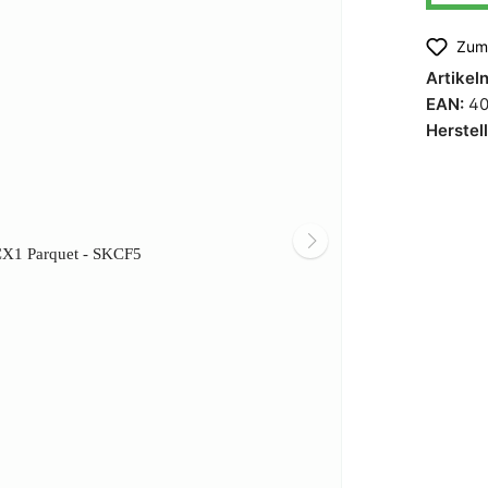
laden
Quooker Wasserhahn
Zum 
Artike
EAN:
40
Herstel