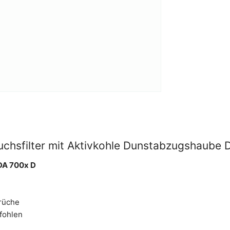
chsfilter mit Aktivkohle Dunstabzugshaube D
 DA 700x D
erüche
pfohlen