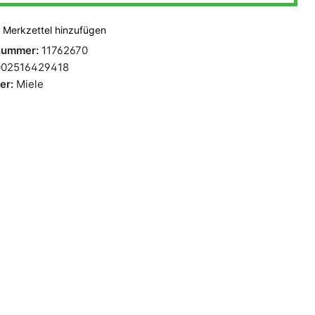
Merkzettel hinzufügen
lnummer:
11762670
02516429418
ler:
Miele